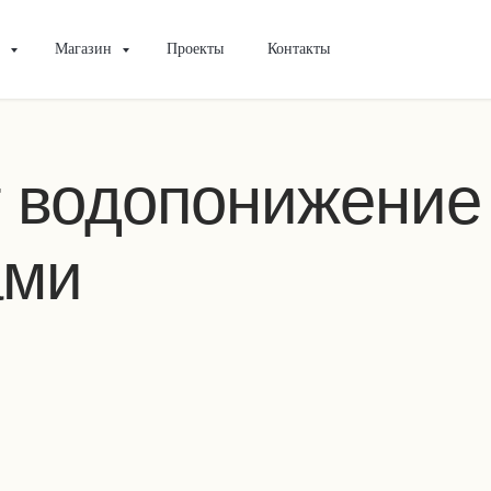
и
Магазин
Проекты
Контакты
т водопонижение
ами