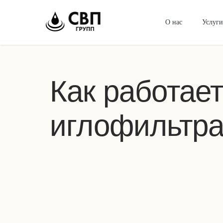
О нас
Услуг
Как работае
иглофильтр