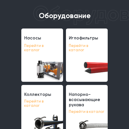
Оборудование
Насосы
Иглофильтры
Насосы
Иглофильтры
Перейти в
Перейти в
каталог
каталог
Коллекторы
Напорно-
Коллекторы
Напорно-
всасывающие
Перейти в
всасывающие
рукава
каталог
рукава
Перейти в каталог