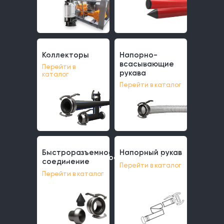
Коллекторы
Напорно-
Коллекторы
Напорно-
всасывающие
Перейти в
всасывающие
рукава
каталог
рукава
Перейти в каталог
Быстроразъемное
Напорный рукав
Быстроразъемное
Напорный рукав
соединение
Перейти в каталог
соединение
Перейти в каталог
Почему работа