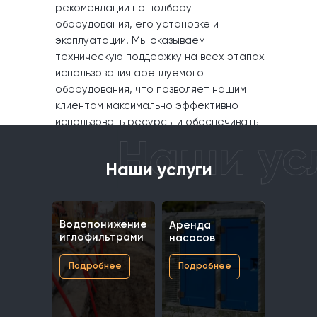
рекомендации по подбору
оборудования, его установке и
эксплуатации. Мы оказываем
техническую поддержку на всех этапах
использования арендуемого
оборудования, что позволяет нашим
клиентам максимально эффективно
использовать ресурсы и обеспечивать
бесперебойную работу на объекте.
Наши услуги
Водопонижение
Аренда
иглофильтрами
насосов
Подробнее
Подробнее