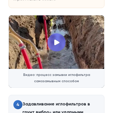
Видео: процесс замывки иглофильтра
самозамывным способом
Задавливание иглофильтров в
4
грунт вибро- или ударными