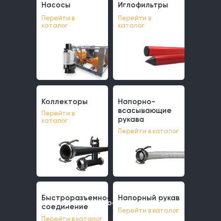
Насосы
Иглофильтры
Насосы
Иглофильтры
Перейти в
Перейти в
каталог
каталог
Коллекторы
Напорно-
Коллекторы
Напорно-
всасывающие
Перейти в
всасывающие
рукава
каталог
рукава
Перейти в каталог
Быстроразъемное
Напорный рукав
Быстроразъемное
Напорный рукав
соединение
Перейти в каталог
соединение
Перейти в каталог