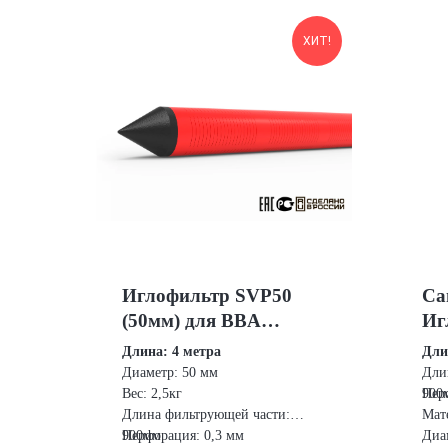
ХИТ!
Иглофильтр SVP50
Са
(50мм) для BBA
Иг
Pumps и MB Pumps с
(5
Длина: 4 метра
Дли
острым запорным
Диаметр: 50 мм
Дли
колпачком (4 метра)
Вес: 2,5кг
900
Пер
Длина фильтрующей части:
Мат
900мм
Перфорация: 0,3 мм
Диа