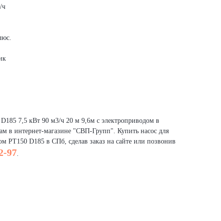
/ч
люс.
ик
D185 7,5 кВт 90 м3/ч 20 м 9,6м с электроприводом в
ам в интернет-магазине "СВП-Групп". Купить насос для
м PT150 D185 в СПб, сделав заказ на сайте или позвонив
2-97
.