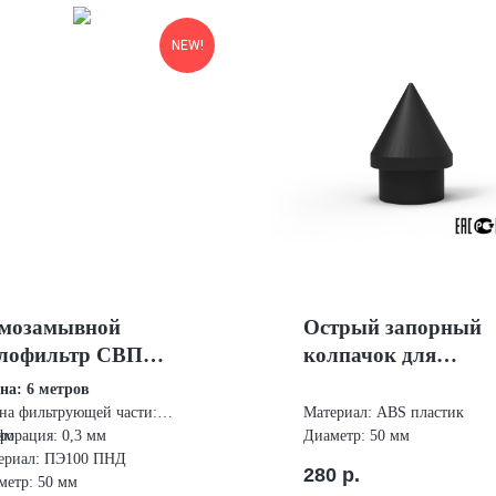
NEW!
мозамывной
Острый запорный
лофильтр СВП
колпачок для
0мм) (6 метров)
иглофильтра 50мм
на: 6 метров
на фильтрующей части:
Материал: ABS пластик
мм
форация: 0,3 мм
Диаметр: 50 мм
ериал: ПЭ100 ПНД
280
р.
метр: 50 мм