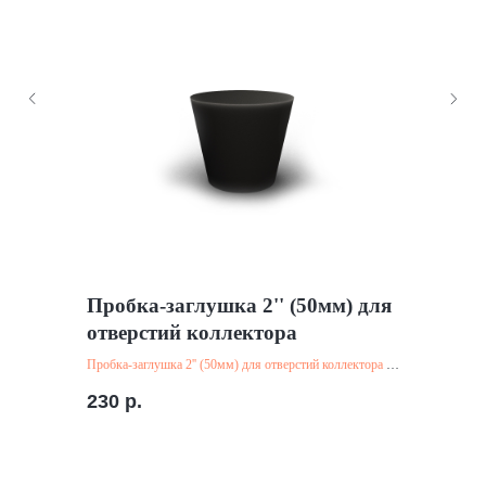
Пробка-заглушка 2'' (50мм) для
отверстий коллектора
Пробка-заглушка 2'' (50мм) для отверстий коллектора -
купить на сайте компании "СВП Групп" в Санкт
230
р.
Петербурге.
Материал: Резина