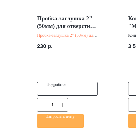
Пробка-заглушка 2''
Ко
(50мм) для отверстий
"М
коллектора
Пробка-заглушка 2'' (50мм) для
Конц
отверстий коллектора - купить
(100
230
р.
3 
на сайте компании "СВП Групп"
ком
в Санкт Петербурге.
Пете
Материал: Резина
Мат
Диа
Подробнее
Запросить цену