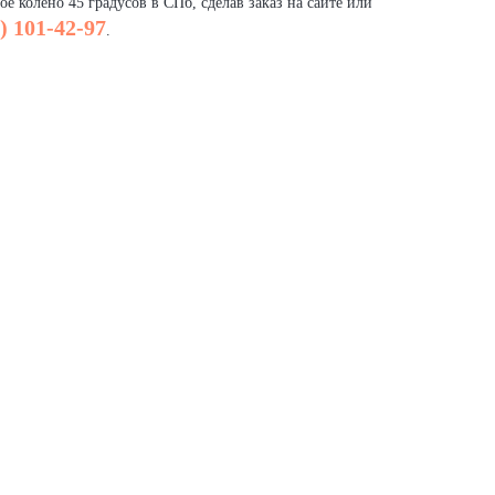
е колено 45 градусов в СПб, сделав заказ на сайте или
) 101-42-97
.