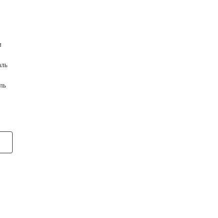
м
аль
ль