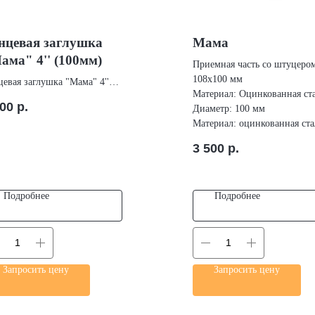
нцевая заглушка
Мама
ама" 4'' (100мм)
Приемная часть со штуцеро
108х100 мм
евая заглушка "Мама" 4''
Материал: Оцинкованная ст
мм) - купить на сайте
500
р.
Диаметр: 100 мм
пании "СВП Групп" в Санкт
Материал: оцинкованная ста
рбурге.
ериал: Оцинкованная сталь
3 500
р.
метр: 100 мм
Подробнее
Подробнее
Запросить цену
Запросить цену