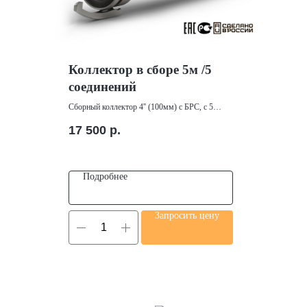
Коллектор в сборе 5м /5
соединений
Сборный коллектор 4'' (100мм) с БРС, с 5
соединениями для подключения соединительных
17 500
р.
элементов иглофильтров
5м / 5 соединений
Материал: ПЭ100 ПНД
Подробнее
Запросить цену