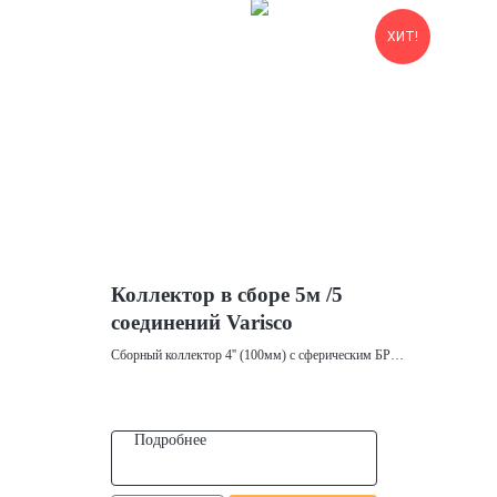
ХИТ!
Коллектор в сборе 5м /5
соединений Varisco
Сборный коллектор 4'' (100мм) с сферическим БРС,
с 5 соединениями для подключения соединительных
элементов иглофильтров
5м / 5 соединений
Материал: ПЭ100 ПНД
Подробнее